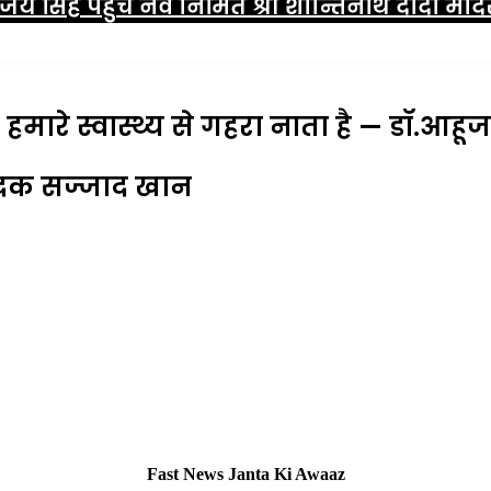
िग्विजय सिंह पहुँचे नव निर्मित श्री शान्तिनाथ दादा 
मारे स्वास्थ्य से गहरा नाता है — डॉ.आहूज
ादक सज्जाद खान
Fast News Janta Ki Awaaz