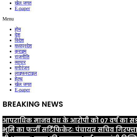
खेल जगत
E-paper
Menu
होम
देश
विदेश
मध्यप्रदेश
क्राइम
राजनीति
व्यापार
मनोरंजन
लाइफस्टाइल
हेल्थ
खेल जगत
E-paper
BREAKING NEWS
आपराधिक मानव वध के आरोपी को 07 वर्ष का सश
भूमि का फर्जी सर्टिफिकेटः पंचायत सचिव गिरफ्ता