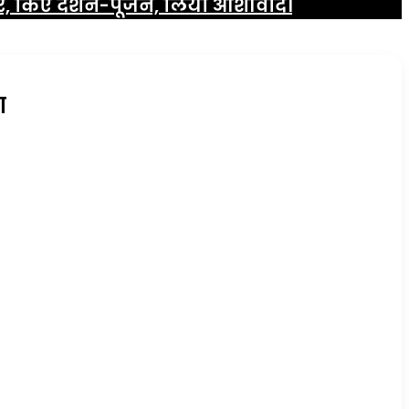
मंदिर, किए दर्शन-पूजन, लिया आशीर्वाद।
ा