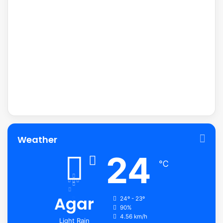
Weather
24
℃
Agar
24º - 23º
90%
4.56 km/h
Light Rain