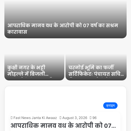
आपराधिक मानव वध के आरोपी को 07 वर्ष का सश्रम
कारावास
कुक्षी नगर के भट्टी
चरनोई भूमि का फर्जी
मोहल्ले में बिजली
सर्टिफिकेटः पंचायत सचिव
कम्पनी के ठेकदार की
गिरफ्तारः हाईकोर्ट के
दिखी लापरवाही।
आदेश पर दोषी पाए जाने
पर
क्राइम
Fast News Janta Ki Awaaz
August 3, 2026
96
आपराधिक मानव वध के आरोपी को 07…