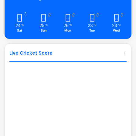
24
25
26
23
23
℃
℃
℃
℃
℃
Sat
Sun
Mon
Tue
Wed
Live Cricket Score