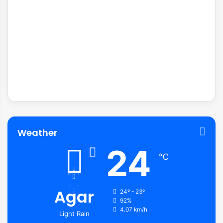
Weather
24
℃
Agar
24º - 23º
92%
4.07 km/h
Light Rain