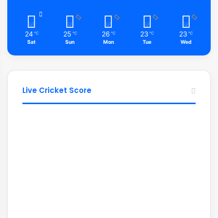
24
25
26
23
23
℃
℃
℃
℃
℃
Sat
Sun
Mon
Tue
Wed
Live Cricket Score