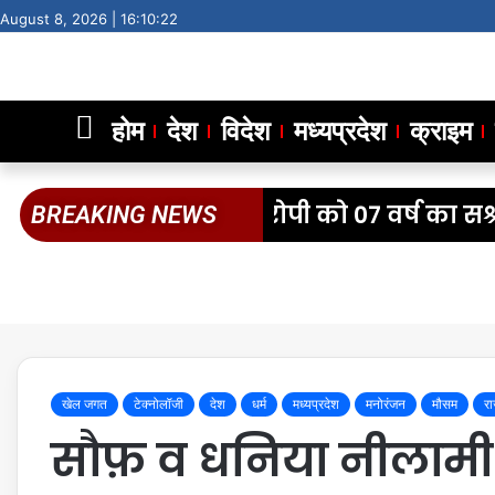
August 8, 2026 |
16:10:22
होम
देश
विदेश
मध्यप्रदेश
क्राइम
िक मानव वध के आरोपी को 07 वर्ष का सश्रम
BREAKING NEWS
खेल जगत
टेक्नोलॉजी
देश
धर्म
मध्यप्रदेश
मनोरंजन
मौसम
र
सौफ़ व धनिया नीलामी 