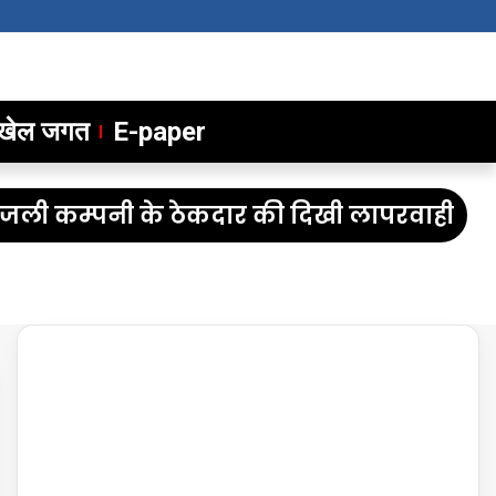
खेल जगत
E-paper
िजली कम्पनी के ठेकदार की दिखी लापरवाही।
चरन