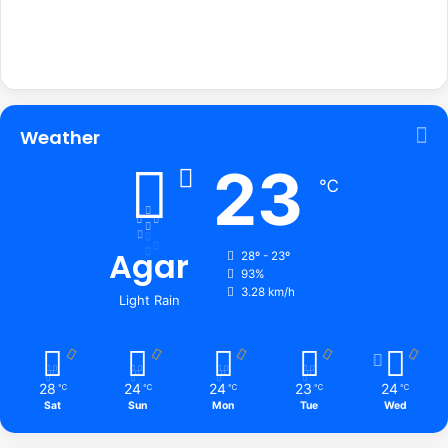
Weather
23
℃
Agar
28º - 23º
93%
3.28 km/h
Light Rain
28
24
24
23
24
℃
℃
℃
℃
℃
Sat
Sun
Mon
Tue
Wed