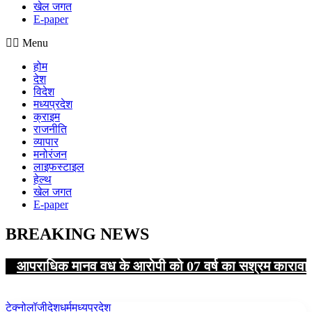
खेल जगत
E-paper
Menu
होम
देश
विदेश
मध्यप्रदेश
क्राइम
राजनीति
व्यापार
मनोरंजन
लाइफस्टाइल
हेल्थ
खेल जगत
E-paper
BREAKING NEWS
आपराधिक मानव वध के आरोपी को 07 वर्ष का सश्रम कारावा
टेक्नोलॉजी
देश
धर्म
मध्यप्रदेश