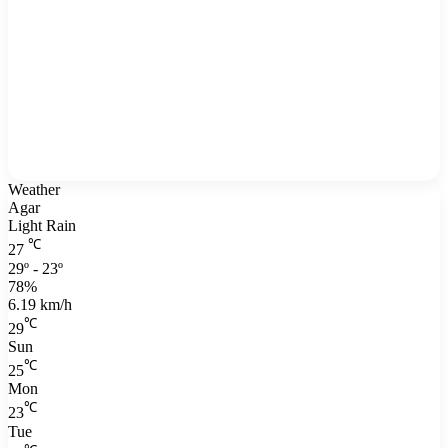
Weather
Agar
Light Rain
℃
27
29º - 23º
78%
6.19 km/h
℃
29
Sun
℃
25
Mon
℃
23
Tue