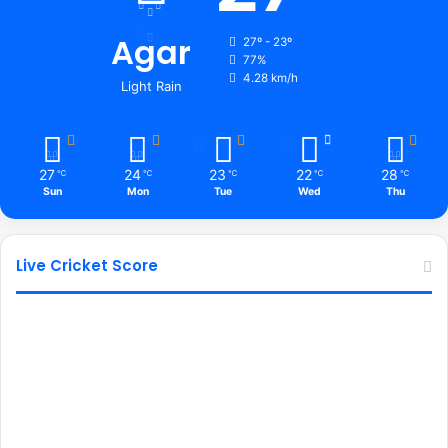
Agar
27º - 23º
77%
4.28 km/h
Light Rain
27
24
23
22
28
℃
℃
℃
℃
℃
Sun
Mon
Tue
Wed
Thu
Live Cricket Score