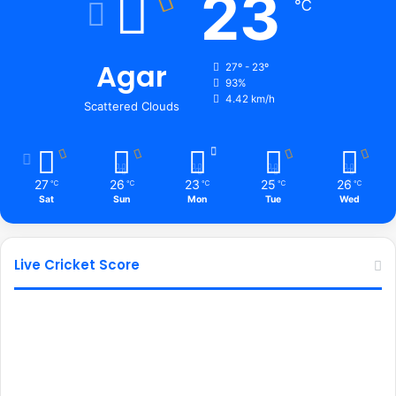
23
℃
Agar
27º - 23º
93%
4.42 km/h
Scattered Clouds
27
26
23
25
26
℃
℃
℃
℃
℃
Sat
Sun
Mon
Tue
Wed
Live Cricket Score