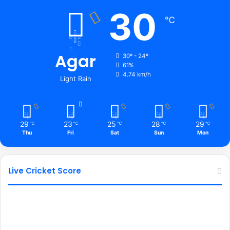
30
℃
Agar
30º - 24º
61%
4.74 km/h
Light Rain
29
23
25
28
29
℃
℃
℃
℃
℃
Thu
Fri
Sat
Sun
Mon
Live Cricket Score