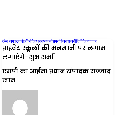
खेल जगत
टेक्नोलॉजी
देश
धर्म
मध्यप्रदेश
मनोरंजन
राजनीति
विदेश
व्यापार
प्राइवेट स्कूलों की मनमानी पर लगाम
लगाएंगे–शुभ शर्मा
एमपी का आईना प्रधान संपादक सज्जाद
खान