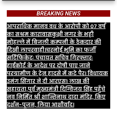
BREAKING NEWS
आपराधिक मानव वध के आरोपी को 07 वर्ष
का सश्रम कारावास
कुक्षी नगर के भट्टी
मोहल्ले में बिजली कम्पनी के ठेकदार की
दिखी लापरवाही।
चरनोई भूमि का फर्जी
सर्टिफिकेटः पंचायत सचिव गिरफ्तारः
हाईकोर्ट के आदेश पर दोषी पाए जाने
पर
ग्रामीण के ट्रेन हादसे में कटे पैर। विधायक
उमंग सिंगार ने दी आरएस1 लाख की
सहायता,
पूर्व मुख्यमंत्री दिग्विजय सिंह पहुँचे
नव निर्मित श्री शान्तिनाथ दादा मंदिर, किए
दर्शन-पूजन, लिया आशीर्वाद।