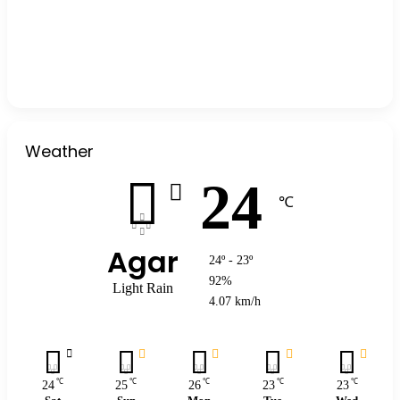
Weather
24
℃
Agar
24º - 23º
92%
Light Rain
4.07 km/h
℃
℃
℃
℃
℃
24
25
26
23
23