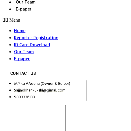
Our Team
E-paper
Menu
Home
Reporter Registration
ID Card Download
Our Team
E-paper
CONTACT US
MP ka AAeena (Owner & Editor)
Sajjadkhankukshi@gimal. com
9893336139