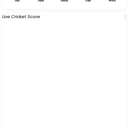
Sat
Sun
Mon
Tue
Wed
Live Cricket Score