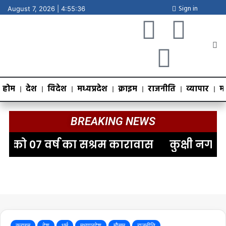
Sign in
August 7, 2026 |
4:55:37
होम
देश
विदेश
मध्यप्रदेश
क्राइम
राजनीति
व्यापार
म
BREAKING NEWS
 वर्ष का सश्रम कारावास
कुक्षी नगर के भट्
क्राइम
देश
धर्म
मध्यप्रदेश
मौसम
राजनीति