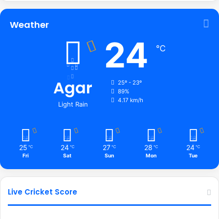
Weather
24
℃
Agar
25º - 23º
89%
4.17 km/h
Light Rain
25
24
27
28
24
℃
℃
℃
℃
℃
Fri
Sat
Sun
Mon
Tue
Live Cricket Score