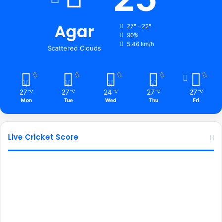
Agar
27º - 22º
90%
5.46 km/h
Scattered Clouds
27
27
24
27
27
℃
℃
℃
℃
℃
Mon
Tue
Wed
Thu
Fri
Live Cricket Score