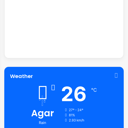
Weather
26
℃
Agar
27º - 24º
81%
2.93 km/h
Rain