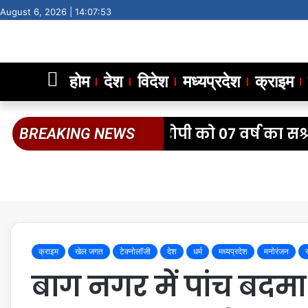
August 6, 2026 |
14:07:54
होम
देश
विदेश
मध्यप्रदेश
क्राइम
िक मानव वध के आरोपी को 07 वर्ष का सश्रम 
BREAKING NEWS
क्राइम
खेल जगत
टेक्नोलॉजी
देश
धर्म
मध्यप्रदेश
मनोरंजन
बाग नगर में पांच ब