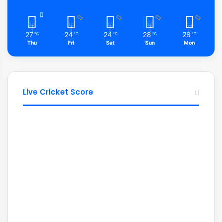
27
24
24
28
28
℃
℃
℃
℃
℃
Thu
Fri
Sat
Sun
Mon
Live Cricket Score